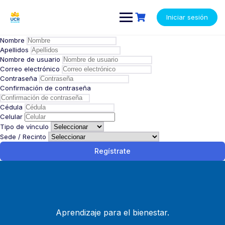
Saltar
contenido
al
Iniciar sesión
contenido
Nombre
Apellidos
Nombre de usuario
Correo electrónico
Contraseña
Confirmación de contraseña
Cédula
Celular
Tipo de vínculo
Sede / Recinto
Regístrate
Aprendizaje para el bienestar.