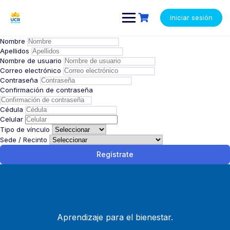
Saltar
contenido
al
Iniciar sesión
contenido
Nombre
Apellidos
Nombre de usuario
Correo electrónico
Contraseña
Confirmación de contraseña
Cédula
Celular
Tipo de vínculo
Sede / Recinto
Regístrate
Aprendizaje para el bienestar.