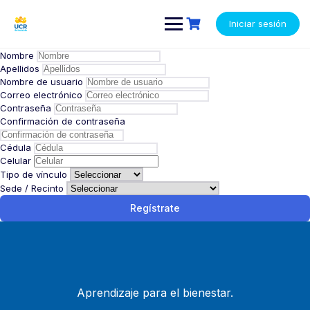
Saltar
contenido
al
Iniciar sesión
contenido
Nombre
Apellidos
Nombre de usuario
Correo electrónico
Contraseña
Confirmación de contraseña
Cédula
Celular
Tipo de vínculo
Sede / Recinto
Regístrate
Aprendizaje para el bienestar.