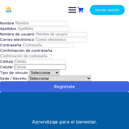
Saltar
contenido
al
Iniciar sesión
contenido
Nombre
Apellidos
Nombre de usuario
Correo electrónico
Contraseña
Confirmación de contraseña
Cédula
Celular
Tipo de vínculo
Sede / Recinto
Regístrate
Aprendizaje para el bienestar.