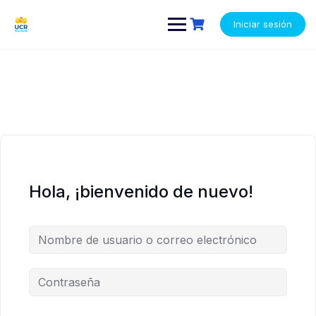
Saltar
contenido
contenido
al
Iniciar sesión
contenido
Hola, ¡bienvenido de nuevo!