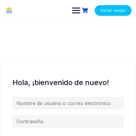
Saltar
contenido
contenido
al
Iniciar sesión
contenido
Hola, ¡bienvenido de nuevo!