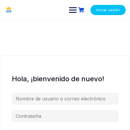
Saltar
contenido
contenido
al
Iniciar sesión
contenido
Hola, ¡bienvenido de nuevo!