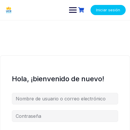
Saltar
contenido
contenido
al
Iniciar sesión
contenido
Hola, ¡bienvenido de nuevo!