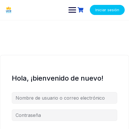
Saltar
contenido
contenido
al
Iniciar sesión
contenido
Hola, ¡bienvenido de nuevo!