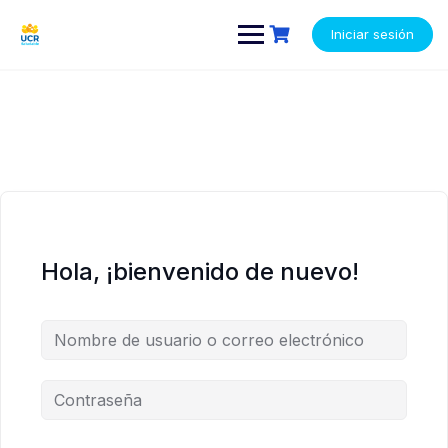
Saltar
contenido
contenido
al
Iniciar sesión
contenido
Hola, ¡bienvenido de nuevo!