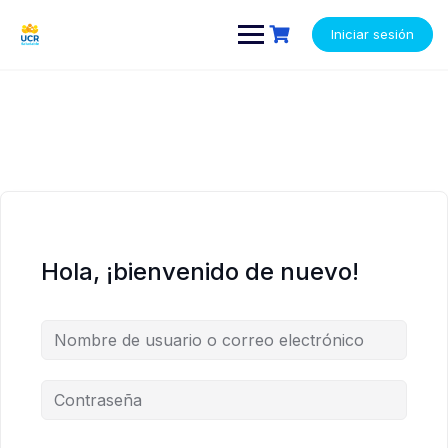
Saltar
contenido
contenido
al
Iniciar sesión
contenido
Hola, ¡bienvenido de nuevo!