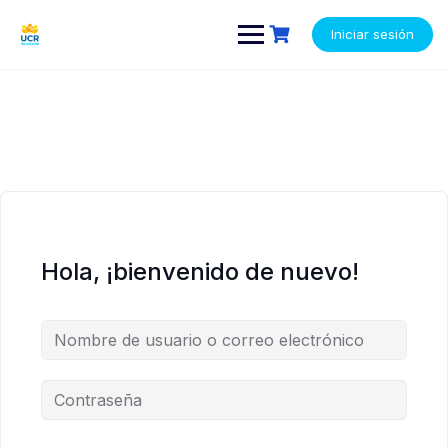
Saltar
contenido
contenido
al
Iniciar sesión
contenido
Hola, ¡bienvenido de nuevo!