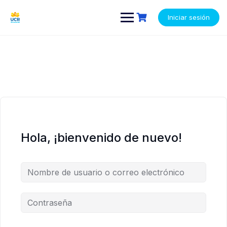
Saltar
contenido
contenido
al
Iniciar sesión
contenido
Hola, ¡bienvenido de nuevo!