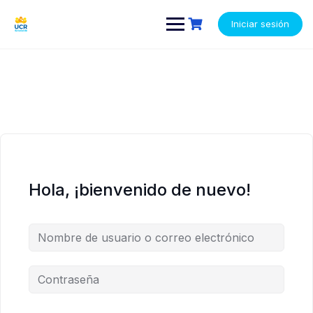
Saltar
contenido
contenido
al
Iniciar sesión
contenido
Hola, ¡bienvenido de nuevo!