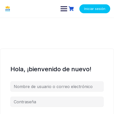
Saltar
contenido
contenido
al
Iniciar sesión
contenido
Hola, ¡bienvenido de nuevo!