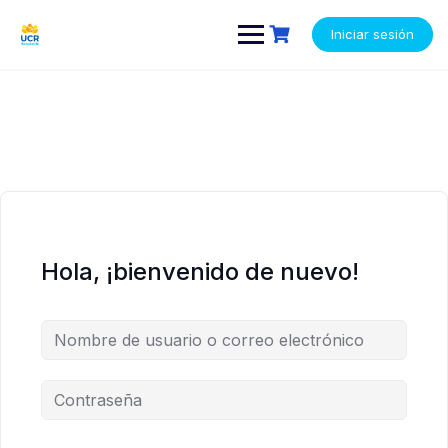
Saltar
contenido
contenido
al
Iniciar sesión
contenido
Hola, ¡bienvenido de nuevo!