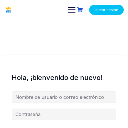
Saltar
contenido
contenido
al
Iniciar sesión
contenido
Hola, ¡bienvenido de nuevo!