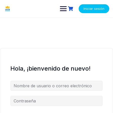
Saltar
contenido
contenido
al
Iniciar sesión
contenido
Hola, ¡bienvenido de nuevo!