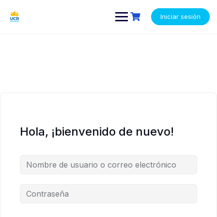
Saltar
contenido
contenido
al
Iniciar sesión
contenido
Hola, ¡bienvenido de nuevo!