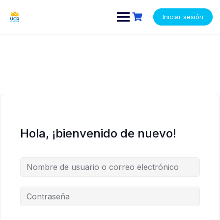
Saltar
contenido
contenido
al
Iniciar sesión
contenido
Hola, ¡bienvenido de nuevo!