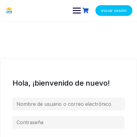
Saltar
contenido
contenido
al
Iniciar sesión
contenido
Hola, ¡bienvenido de nuevo!