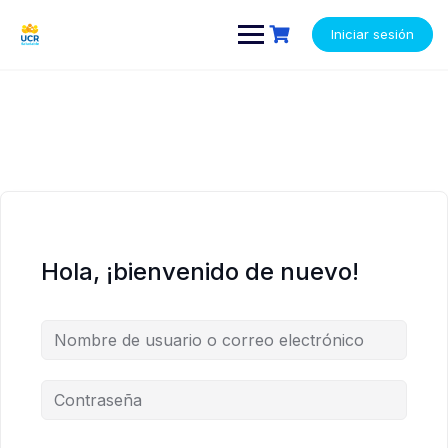
Saltar
contenido
contenido
al
Iniciar sesión
contenido
Hola, ¡bienvenido de nuevo!