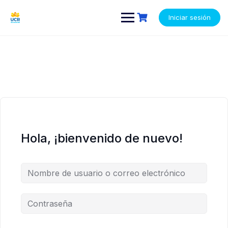
Saltar
contenido
contenido
al
Iniciar sesión
contenido
Hola, ¡bienvenido de nuevo!