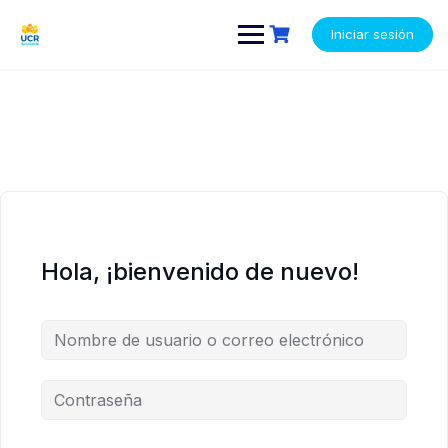
Saltar
contenido
contenido
al
Iniciar sesión
contenido
Hola, ¡bienvenido de nuevo!